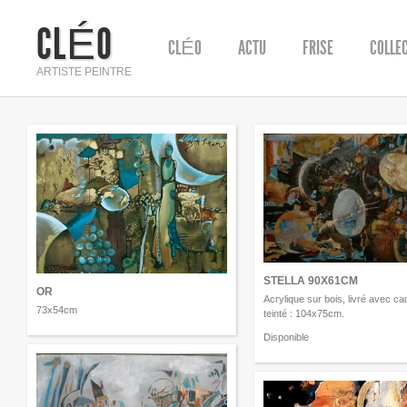
CLÉO
CLÉO
ACTU
FRISE
COLLE
ARTISTE PEINTRE
STELLA 90X61CM
OR
Acrylique sur bois, livré avec ca
73x54cm
teinté : 104x75cm.
Disponible