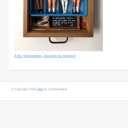
A'ctu
,
Disponibles
,
Oeuvres du moment
© Copyright 2026
Cléo
by Chantal Marié