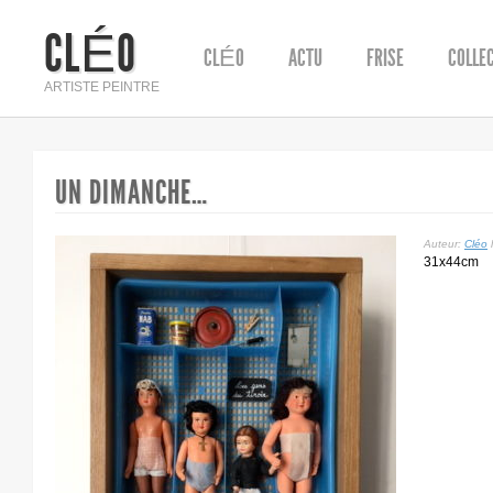
CLÉO
CLÉO
ACTU
FRISE
COLLE
ARTISTE PEINTRE
UN DIMANCHE…
Auteur:
Cléo
l
31x44cm