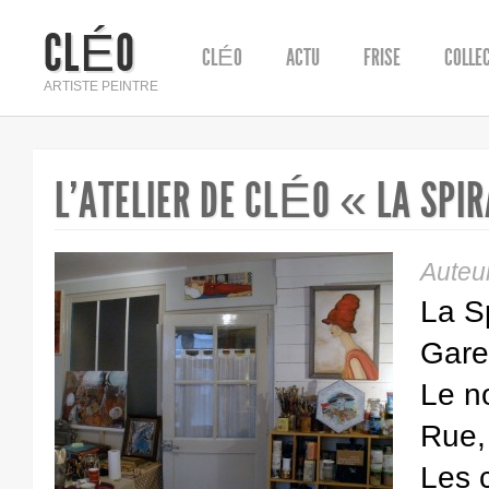
CLÉO
CLÉO
ACTU
FRISE
COLLE
ARTISTE PEINTRE
L’ATELIER DE CLÉO « LA S
Auteu
La S
Gare
Le n
Rue,
Les c