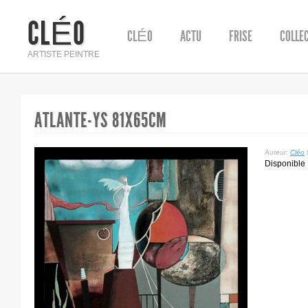
CLÉO
CLÉO
ACTU
FRISE
COLLE
ARTISTE PEINTRE
ATLANTE-YS 81X65CM
Auteur:
Cléo
l
Disponible