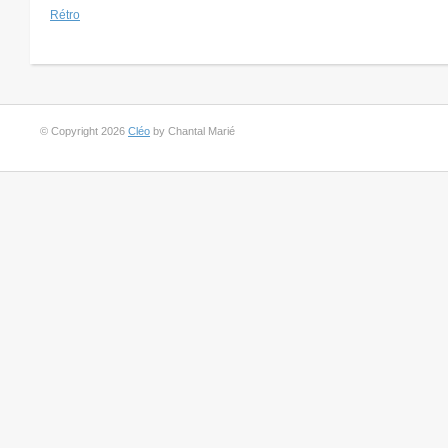
Rétro
© Copyright 2026
Cléo
by Chantal Marié